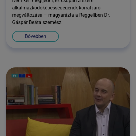
Nem kell megijedni, ez csupán a szem
alkalmazkodóképességégének korral járó
megváltozása – magyarázta a Reggeliben Dr.
Gáspár Beáta szemész.
Bővebben