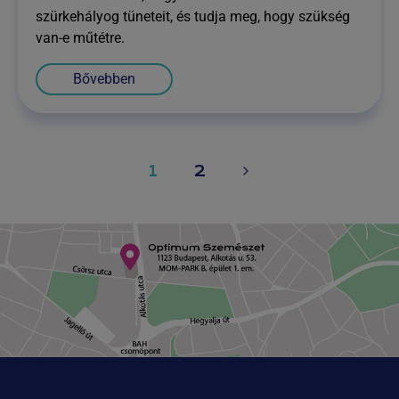
szürkehályog tüneteit, és tudja meg, hogy szükség
van-e műtétre.
Bővebben
Page
Next
1
2
navigation
Page