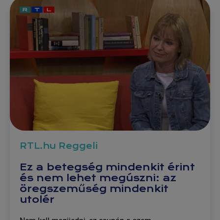
RTL.hu Reggeli
Ez a betegség mindenkit érint
és nem lehet megúszni: az
öregszeműség mindenkit
utolér