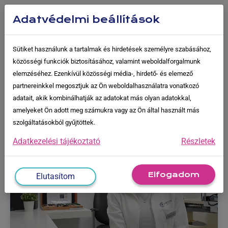
Skip
to
Adatvédelmi beállítások
content
Sütiket használunk a tartalmak és hirdetések személyre szabásához,
közösségi funkciók biztosításához, valamint weboldalforgalmunk
-
Rólunk
-
Médiatár
elemzéséhez. Ezenkívül közösségi média-, hirdető- és elemező
partnereinkkel megosztjuk az Ön weboldalhasználatra vonatkozó
adatait, akik kombinálhatják az adatokat más olyan adatokkal,
Médiatár
amelyeket Ön adott meg számukra vagy az Ön által használt más
szolgáltatásokból gyűjtöttek.
Adatkezelési tájékoztató
Részletek
Elfogadom
Elutasítom