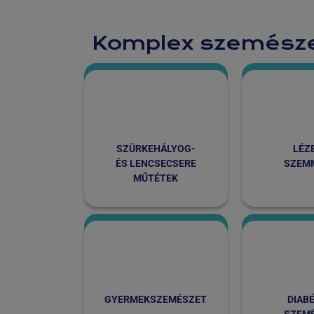
Komplex szemésze
SZÜRKEHÁLYOG-
LÉZ
ÉS LENCSECSERE
SZEM
MŰTÉTEK
GYERMEK­SZEMÉSZET
DIAB