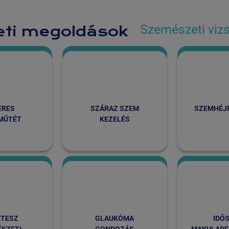
Szemészeti vizs
ti megoldások
ERES
SZÁRAZ SZEM
SZEMHÉJ­
MŰTÉT
KEZELÉS
ÉTESZ
GLAUKÓMA
IDŐ