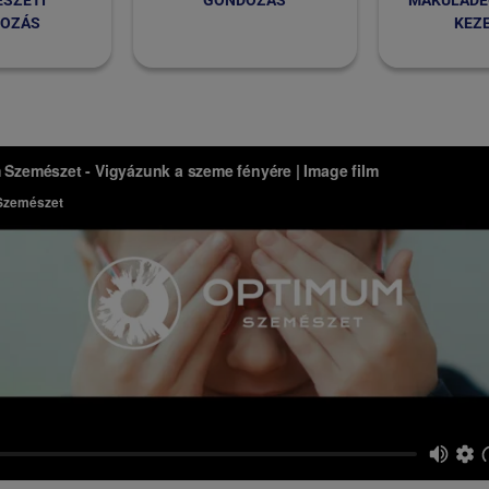
SZETI
GONDOZÁS
MAKULA­D
OZÁS
KEZ