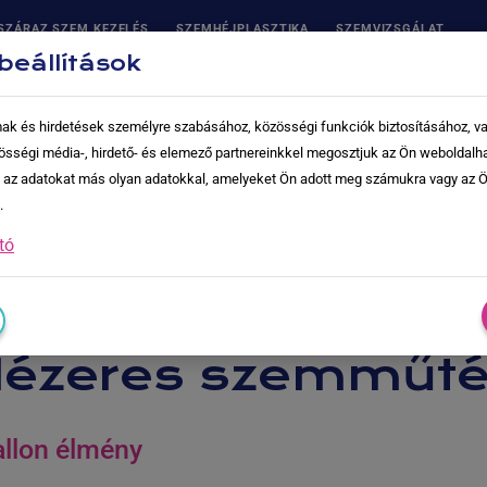
SZÁRAZ SZEM KEZELÉS
SZEMHÉJPLASZTIKA
SZEMVIZSGÁLAT
ERMEKSZEMÉSZET
beállítások
lmak és hirdetések személyre szabásához, közösségi funkciók biztosításához, 
ések
Árak
Rólunk
Kapcsolat
Szembetegségek
össégi média-, hirdető- és elemező partnereinkkel megosztjuk az Ön weboldalh
k az adatokat más olyan adatokkal, amelyeket Ön adott meg számukra vagy az Ö
.
tó
 lézeres szemműté
allon élmény