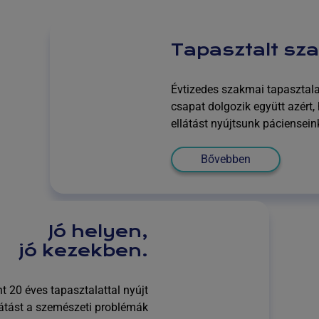
Tapasztalt sz
Évtizedes szakmai tapasztala
csapat dolgozik együtt azért
ellátást nyújtsunk páciensein
Bővebben
Jó helyen,
jó kezekben.
20 éves tapasztalattal nyújt
átást a szemészeti problémák