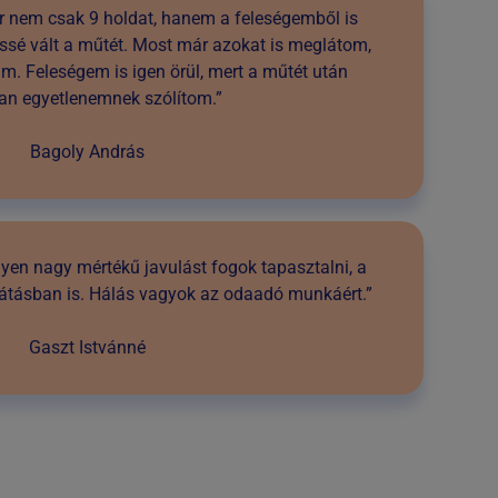
ár nem csak 9 holdat, hanem a feleségemből is
gőssé vált a műtét. Most már azokat is meglátom,
. Feleségem is igen örül, mert a műtét után
an egyetlenemnek szólítom.”
Bagoly András
yen nagy mértékű javulást fogok tapasztalni, a
látásban is. Hálás vagyok az odaadó munkáért.”
Gaszt Istvánné