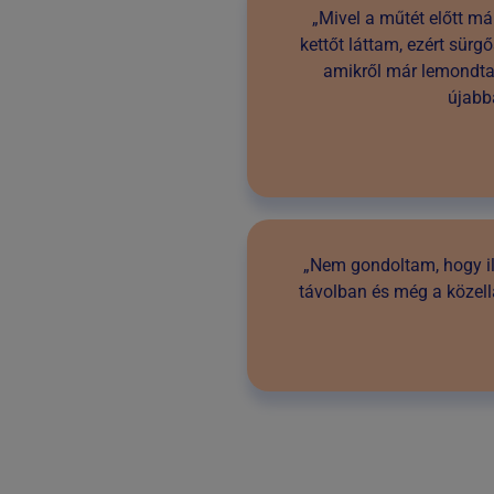
„Mivel a műtét előtt m
kettőt láttam, ezért sür
amikről már lemondtam
újabb
„Nem gondoltam, hogy il
távolban és még a közel