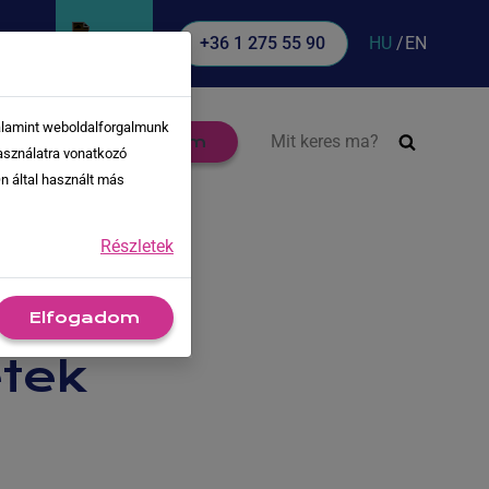
HU
EN
+36 1 275 55 90
valamint weboldalforgalmunk
Keresés:
Blog
Jelentkezem
asználatra vonatkozó
n által használt más
Részletek
Elfogadom
tek