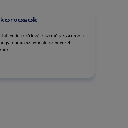
akorvosok
ttal rendelkező kiváló szemész szakorvos
, hogy magas színvonalú szemészeti
knek.