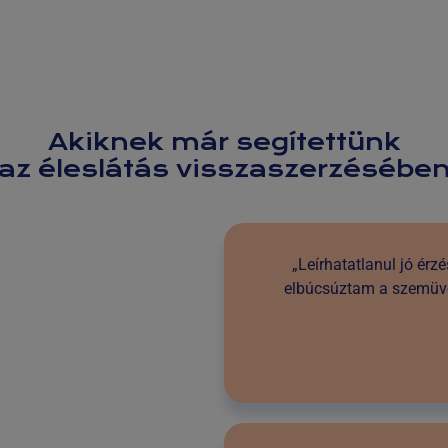
Akiknek már segítettünk
az éleslátás visszaszerzésébe
„Leírhatatlanul jó érzé
elbúcsúztam a szemüv