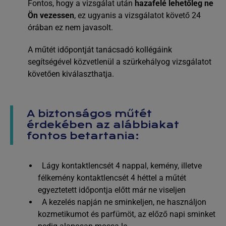
Fontos, hogy a vizsgálat után
hazafelé lehetőleg ne
Ön vezessen
, ez ugyanis a vizsgálatot követő 24
órában ez nem javasolt.
A műtét időpontját tanácsadó kollégáink
segítségével közvetlenül a szürkehályog vizsgálatot
követően kiválaszthatja.
A biztonságos műtét
érdekében az alábbiakat
fontos betartania:
Lágy kontaktlencsét 4 nappal, kemény, illetve
félkemény kontaktlencsét 4 héttel a műtét
egyeztetett időpontja előtt már ne viseljen
A kezelés napján ne sminkeljen, ne használjon
kozmetikumot és parfümöt, az előző napi sminket