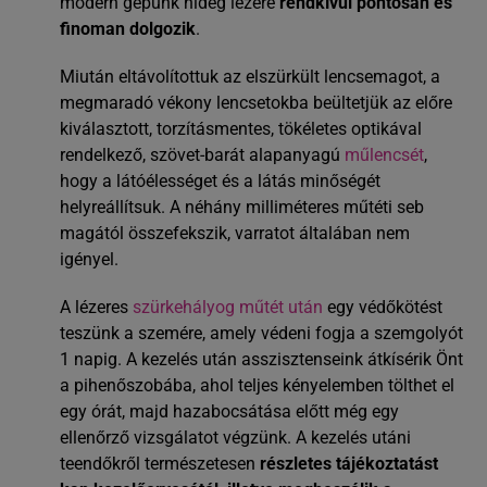
modern gépünk hideg lézere
rendkívül pontosan és
finoman dolgozik
.
Miután eltávolítottuk az elszürkült lencsemagot, a
megmaradó vékony lencsetokba beültetjük az előre
kiválasztott, torzításmentes, tökéletes optikával
rendelkező, szövet-barát alapanyagú
műlencsét
,
hogy a látóélességet és a látás minőségét
helyreállítsuk. A néhány milliméteres műtéti seb
magától összefekszik, varratot általában nem
igényel.
A lézeres
szürkehályog műtét után
egy védőkötést
teszünk a szemére, amely védeni fogja a szemgolyót
1 napig. A kezelés után asszisztenseink átkísérik Önt
a pihenőszobába, ahol teljes kényelemben tölthet el
egy órát, majd hazabocsátása előtt még egy
ellenőrző vizsgálatot végzünk. A kezelés utáni
teendőkről természetesen
részletes tájékoztatást