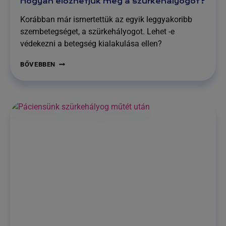
Hogyan előzhetjük meg a szürkehályogot?
Korábban már ismertettük az egyik leggyakoribb
szembetegséget, a szürkehályogot. Lehet -e
védekezni a betegség kialakulása ellen?
HOGYAN
BŐVEBBEN
ELŐZHETJÜK
MEG
A
SZÜRKEHÁLYOGOT?