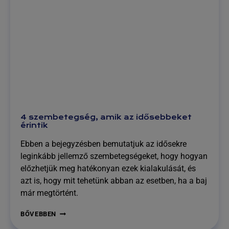
4 szembetegség, amik az idősebbeket
érintik
Ebben a bejegyzésben bemutatjuk az idősekre
leginkább jellemző szembetegségeket, hogy hogyan
előzhetjük meg hatékonyan ezek kialakulását, és
azt is, hogy mit tehetünk abban az esetben, ha a baj
már megtörtént.
4
BŐVEBBEN
SZEMBETEGSÉG,