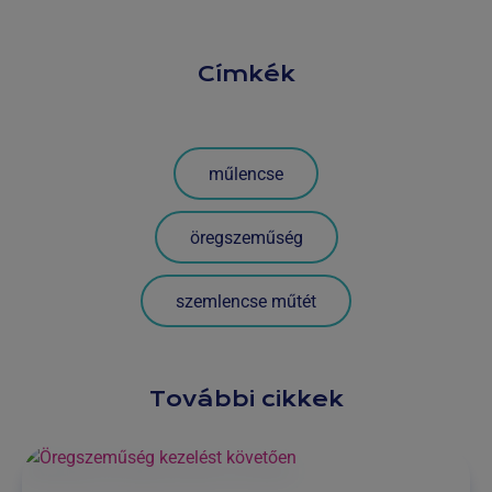
Címkék
műlencse
öregszeműség
szemlencse műtét
További cikkek