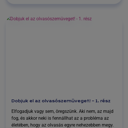
AZ
ÖREGSZEMŰSÉG,
VAGYIS
A
PRESBYOPIA?
Dobjuk el az olvasószemüveget! – 1. rész
Elfogadjuk vagy sem, öregszünk. Aki nem, az majd
fog, és akkor neki is fennállhat az a probléma az
életében, hogy az olvasás egyre nehezebben megy.