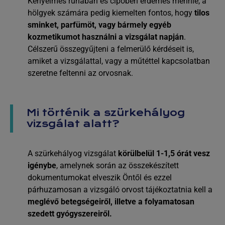
Kényelmes ruhában és cipőben érdemes mennie, a
hölgyek számára pedig kiemelten fontos, hogy
tilos
sminket, parfümöt, vagy bármely egyéb
kozmetikumot használni a vizsgálat napján
.
Célszerű összegyűjteni a felmerülő kérdéseit is,
amiket a vizsgálattal, vagy a műtéttel kapcsolatban
szeretne feltenni az orvosnak.
Mi történik a szürkehályog
vizsgálat alatt?
A szürkehályog vizsgálat
körülbelül 1-1,5 órát vesz
igénybe
, amelynek során az összekészített
dokumentumokat elveszik Öntől és ezzel
párhuzamosan a vizsgáló orvost tájékoztatnia kell a
meglévő betegségeiről, illetve a folyamatosan
szedett gyógyszereiről.