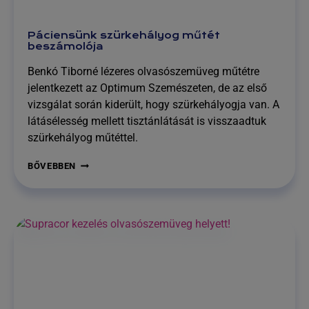
Páciensünk szürkehályog műtét
beszámolója
Benkó Tiborné lézeres olvasószemüveg műtétre
jelentkezett az Optimum Szemészeten, de az első
vizsgálat során kiderült, hogy szürkehályogja van. A
látásélesség mellett tisztánlátását is visszaadtuk
szürkehályog műtéttel.
PÁCIENSÜNK
BŐVEBBEN
SZÜRKEHÁLYOG
MŰTÉT
BESZÁMOLÓJA