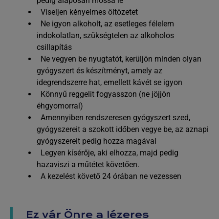
pedig alaposan mossa le
Viseljen kényelmes öltözetet
Ne igyon alkoholt, az esetleges félelem
indokolatlan, szükségtelen az alkoholos
csillapítás
Ne vegyen be nyugtatót, kerüljön minden olyan
gyógyszert és készítményt, amely az
idegrendszerre hat, emellett kávét se igyon
Könnyű reggelit fogyasszon (ne jöjjön
éhgyomorral)
Amennyiben rendszeresen gyógyszert szed,
gyógyszereit a szokott időben vegye be, az aznapi
gyógyszereit pedig hozza magával
Legyen kísérője, aki elhozza, majd pedig
hazaviszi a műtétet követően.
A kezelést követő 24 órában ne vezessen
Ez vár Önre a lézeres