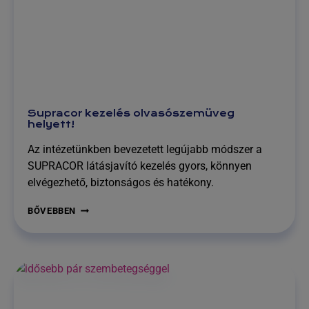
Supracor kezelés olvasószemüveg
helyett!
Az intézetünkben bevezetett legújabb módszer a
SUPRACOR látásjavító kezelés gyors, könnyen
elvégezhető, biztonságos és hatékony.
SUPRACOR
BŐVEBBEN
KEZELÉS
OLVASÓSZEMÜVEG
HELYETT!