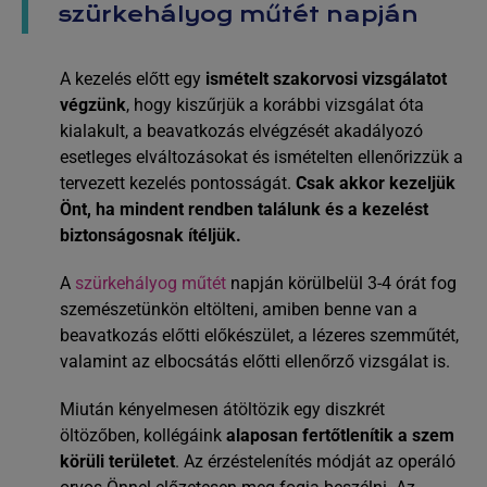
szürkehályog műtét napján
A kezelés előtt egy
ismételt szakorvosi vizsgálatot
végzünk
, hogy kiszűrjük a korábbi vizsgálat óta
kialakult, a beavatkozás elvégzését akadályozó
esetleges elváltozásokat és ismételten ellenőrizzük a
tervezett kezelés pontosságát.
Csak akkor kezeljük
Önt, ha mindent rendben találunk és a kezelést
biztonságosnak ítéljük.
A
szürkehályog műtét
napján körülbelül 3-4 órát fog
szemészetünkön eltölteni, amiben benne van a
beavatkozás előtti előkészület, a lézeres szemműtét,
valamint az elbocsátás előtti ellenőrző vizsgálat is.
Miután kényelmesen átöltözik egy diszkrét
öltözőben, kollégáink
alaposan fertőtlenítik a szem
körüli területet
. Az érzéstelenítés módját az operáló