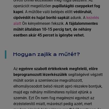
orvos Önnel előzetesen meg fogja beszélni. Az
operációt megelőzően
pupillatágító cseppeket fog
kapni
. A műtőbe való belépés előtt
védőruhát,
cipővédőt és hajat borító sapkát
adunk. A
kezelés
alatt
Ön kényelmesen fekszik.
A fájdalommentes
műtét általában 10-15 percig tart, de néhány
esetben akár 45 percet is igénybe vehet.
Hogyan zajlik a műtét?
Az
egyénre szabott értékeknek megfelelő, előre
beprogramozott lézerkészülék
segítségével végzett
műtét során a szemlencse megváltozott,
elhomályosodott belső részét apró részekre bontjuk,
majd egy néhány milliméteres nyílást ejtünk a
szemén. Ezt Ön nem fog megérezni egyrészt az
érzéstelenítő miatt, másrészt pedig azért, mert