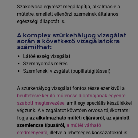
Szakorvosa egyrészt megállapítja, alkalmas-e a
műtétre, emellett ellenőrzi szemeinek általános
egészségi állapotát is.
A komplex szürkehályog vizsgálat
során a következő vizsgálatokra
számíthat:
Látóélesség vizsgálat
Szemnyomás mérés
Szemfenéki vizsgálat (pupillatágítással)
A szürkehályog vizsgálat fontos része ezenkívül a
beültetésre kerülő műlencse dioptriájának egyénre
szabott megtervezése
, amit egy speciális készülékkel
végzünk. A vizsgálatot követően orvosa tájékoztatni
fogja
az alkalmazható műtéti eljárásról, az ajánlott
szemlencse típusáról,
a műtét várható
eredményeiről
, illetve a lehetséges kockázatokról is.