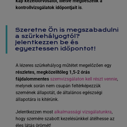
kap kezelőorvosától, illetve megbeszélik a
kontrollvizsgálatok időpontjait is
.
Szeretne Ön is megszabadulni
a szürkehályogtól?
Jelentkezzen be és
egyeztessen időpontot!
A lézeres szürkehályog műtétet megelőzően egy
részletes, megközelítőleg 1,5-2 órás
fájdalommentes
szemvizsgálaton kell részt vennie
,
melynek során nem csupán feltérképezzük
szemének állapotát, de általános egészségi
állapotára is kitérünk.
Jelentkezzen most
alkalmassági vizsgálatunkra
,
hogy szemére szabott kezelésünkkel átélhesse az
éles látás örömét!