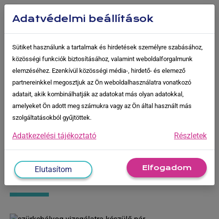
Skip
to
Adatvédelmi beállítások
content
Sütiket használunk a tartalmak és hirdetések személyre szabásához,
közösségi funkciók biztosításához, valamint weboldalforgalmunk
-
Szürkehályog
-
Mi vár rám a szürkehályog
elemzéséhez. Ezenkívül közösségi média-, hirdető- és elemező
vizsgálaton? Hogyan készüljek fel?
partnereinkkel megosztjuk az Ön weboldalhasználatra vonatkozó
adatait, akik kombinálhatják az adatokat más olyan adatokkal,
amelyeket Ön adott meg számukra vagy az Ön által használt más
Blog
szolgáltatásokból gyűjtöttek.
Adatkezelési tájékoztató
Részletek
Mi vár rám a szürkehályog
vizsgálaton? Hogyan
Elfogadom
Elutasítom
készüljek fel?