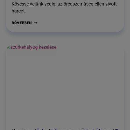
Kövesse velünk végig, az öregszeműség ellen vívott
harcot.
DOBJUK
BŐVEBBEN
EL
AZ
OLVASÓSZEMÜVEGET!
–
1.
RÉSZ